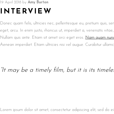
19 April 2018
by
Amy Burton
INTERVIEW
Donec quam felis, ultricies nec, pellentesque eu, pretium quis, se
eget, arcu. In enim justo, rhoncus ut, imperdiet a, venenatis vitae
Nullam quis ante. Etiam sit amet orci eget eros.
Nam quam nun
Aenean imperdiet. Etiam ultricies nisi vel augue. Curabitur ullamcor
“It may be a timely film, but it is its timel
Lorem ipsum dolor sit amet, consectetur adipiscing elit, sed do 