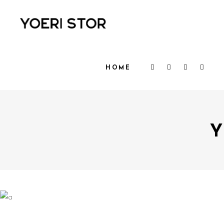
HOME
Y